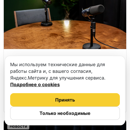
Выездная запись подкастов - услуга
Мы используем технические данные для
бронирования на Podcastbery.
работы сайта и, с вашего согласия,
Яндекс.Метрику для улучшения сервиса.
Никаких студийных стен, никаких «приезжайте
Подробнее о cookies
к нам»: профессионалы сами приедут к вам с
микрофонами, камерами и всем необходимым.
Принять
16.04.2026
32
Читать
Только необходимые
Новости