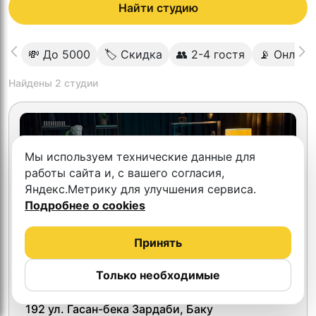
Найти студию
💸 До 5000
🏷 Скидка
👥 2-4 гостя
📡 Онлайн
Найдены
2
студии
Мы используем технические данные для
работы сайта и, с вашего согласия,
Яндекс.Метрику для улучшения сервиса.
Подробнее о cookies
Принять
Только необходимые
THE VOX BAKU (Baku Podcasters)
192 ул. Гасан-бека Зардаби, Баку