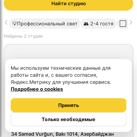
Найти студию
💡Профессиональный свет
👥 2-4 гостя
⬜️ Све
Найдены
2
студии
Мы используем технические данные для
работы сайта и, с вашего согласия,
Яндекс.Метрику для улучшения сервиса.
Подробнее о cookies
Принять
Только необходимые
Face 2 Face studio
34 Səməd Vurğun, Bakı 1014, Азербайджан