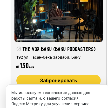
Студии
Аренда
Выездн
Аренда
THE VOX BAKU (Baku Podcasters)
Студии
192 ул. Гасан-бека Зардаби, Баку
Фотос
130
от
AZN
Забронировать
Мы используем технические данные для
работы сайта и, с вашего согласия,
Яндекс.Метрику для улучшения сервиса.