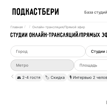
ПОДКАСТБЕРИ
База студи
Главная
Онлайн-трансляция/Прямой эфир
Студии онлайн-трансляций/Прямых э
Выберите город
Выберит
Не указывать
Все ст
Выберите метро
Выберите диа
👥 2-4 гостя
🏷 Скидка
🎙 Интервью 2 чело
Баку
Студии
0
Не указывать
Студии
Студии