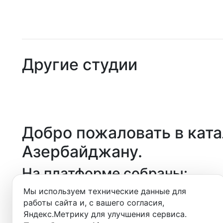
Студии
Аренда
Другие студии
Выездн
Аренда
Студии
Добро пожаловать в кат
Фотос
Азербайджану
.
На платформе собраны:
Мы используем технические данные для
- студии для записи подкастов,
работы сайта и, с вашего согласия,
- звукозаписывающие студии,
Яндекс.Метрику для улучшения сервиса.
- видеостудии и фотостудии,